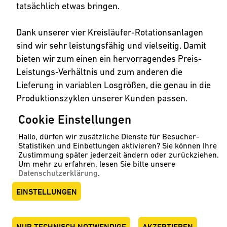
tatsächlich etwas bringen.
Dank unserer vier Kreisläufer-Rotationsanlagen
sind wir sehr leistungsfähig und vielseitig. Damit
bieten wir zum einen ein hervorragendes Preis-
Leistungs-Verhältnis und zum anderen die
Lieferung in variablen Losgrößen, die genau in die
Produktionszyklen unserer Kunden passen.
Unser Maschinenpark kann sich sehen lassen:
Cookie Einstellungen
Mit einem Rotationsdurchmesser von 3,6 Metern
Hallo, dürfen wir zusätzliche Dienste für Besucher-
können wir Behälter bis ca. 3 Metern Länge und
Statistiken und Einbettungen aktivieren? Sie können Ihre
10.000 Litern Inhalt herstellen. Kleinere Teile
Zustimmung später jederzeit ändern oder zurückziehen.
fertigen wir auf unseren anderen drei Anlagen.
Um mehr zu erfahren, lesen Sie bitte unsere
Datenschutzerklärung
.
www.speidel-rotationsformen.de in einem
EINSTELLUNGEN
neuen Tab öffnen
NUR TECHNISCH NOTWENDIGE
AKZEPTIEREN